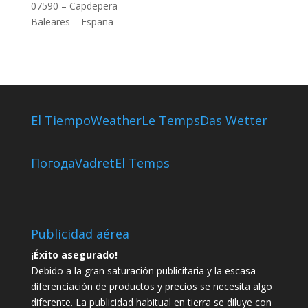
07590 – Capdepera
Baleares – España
El Tiempo
Weather
Le Temps
Das Wetter
Погода
Vädret
El Temps
Publicidad aérea
¡Éxito asegurado!
Debido a la gran saturación publicitaria y la escasa
diferenciación de productos y precios se necesita algo
diferente. La publicidad habitual en tierra se diluye con