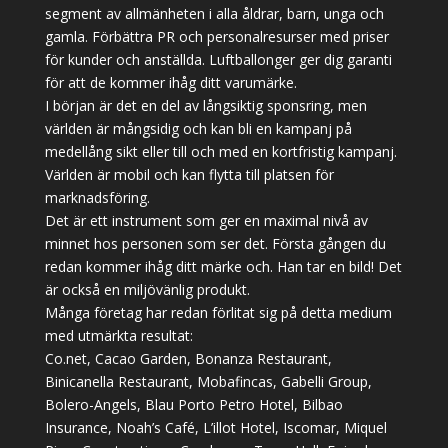
segment av allmänheten i alla åldrar, barn, unga och
gamla. Förbättra PR och personalresurser med priser
för kunder och anställda. Luftballonger ger dig garanti
för att de kommer ihåg ditt varumärke.
I början är det en del av långsiktig sponsring, men
världen är mångsidig och kan bli en kampanj på
medellång sikt eller till och med en kortfristig kampanj.
Världen är mobil och kan flytta till platsen för
marknadsföring.
Det är ett instrument som ger en maximal nivå av
minnet hos personen som ser det. Första gången du
redan kommer ihåg ditt märke och. Han tar en bild! Det
är också en miljövänlig produkt.
Många företag har redan förlitat sig på detta medium
med utmärkta resultat:
Co.net, Cacao Garden, Bonanza Restaurant,
Binicanella Restaurant, Mobafincas, Gabelli Group,
Bolero-Angels, Blau Porto Petro Hotel, Bilbao
Insurance, Noah’s Café, L’illot Hotel, Iscomar, Miquel