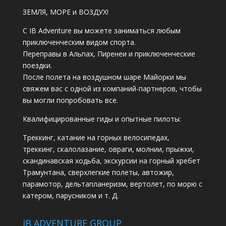
ЗЕМЛЯ, МОРЕ и ВОЗДУХ!
С IB Adventure вы можете заниматься любым
приключенческим видом спорта.
Переправы в Альпах, Пиренеи и приключенческие
поездки.
После полета на воздушном шаре Майорки мы
свяжем вас с одной из компаний-партнеров, чтобы
вы могли попробовать все.
Квалифицированные гиды и опытные пилоты:
Треккинг, катание на горных велосипедах,
треккинг, скалолазание, овраги, молнии, прыжки,
скандинавская ходьба, экскурсии на горный хребет
Трамунтана, сверхлегкие полеты, автожир,
парамотор, дельтапланеризм, вертолет, по морю с
катером, парусником и т. Д.
IB ADVENTURE GROUP