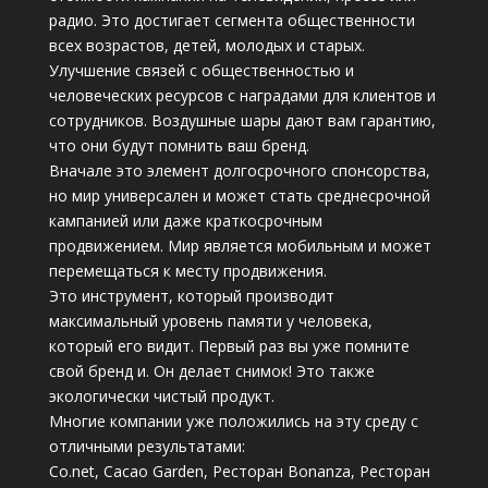
радио. Это достигает сегмента общественности
всех возрастов, детей, молодых и старых.
Улучшение связей с общественностью и
человеческих ресурсов с наградами для клиентов и
сотрудников. Воздушные шары дают вам гарантию,
что они будут помнить ваш бренд.
Вначале это элемент долгосрочного спонсорства,
но мир универсален и может стать среднесрочной
кампанией или даже краткосрочным
продвижением. Мир является мобильным и может
перемещаться к месту продвижения.
Это инструмент, который производит
максимальный уровень памяти у человека,
который его видит. Первый раз вы уже помните
свой бренд и. Он делает снимок! Это также
экологически чистый продукт.
Многие компании уже положились на эту среду с
отличными результатами:
Co.net, Cacao Garden, Ресторан Bonanza, Ресторан