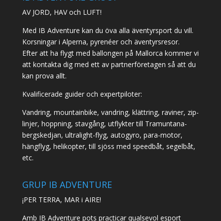
AV JORD, HAV och LUFT!
Med IB Adventure kan du öva alla äventyrsport du vill.
Korsningar i Alperna, pyrenéer och äventyrsresor.
Efter att ha flygt med ballongen på Mallorca kommer vi
att kontakta dig med ett av partnerföretagen så att du
kan prova allt.
Kvalificerade guider och expertpiloter:
Vandring, mountainbike, vandring, klättring, raviner, zip-
linjer, hoppning, stavgång, utflykter till Tramuntana-
bergskedjan, ultralight-flyg, autogyro, para-motor,
hängflyg, helikopter, till sjöss med speedbåt, segelbåt,
etc.
GRUP IB ADVENTURE
¡PER TERRA, MAR i AIRE!
Amb IB Adventure pots practicar qualsevol esport