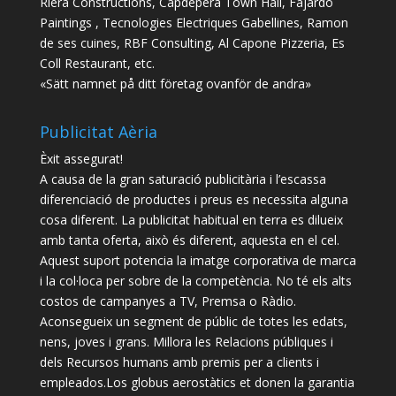
Riera Constructions, Capdepera Town Hall, Fajardo
Paintings , Tecnologies Electriques Gabellines, Ramon
de ses cuines, RBF Consulting, Al Capone Pizzeria, Es
Coll Restaurant, etc.
«Sätt namnet på ditt företag ovanför de andra»
Publicitat Aèria
Èxit assegurat!
A causa de la gran saturació publicitària i l’escassa
diferenciació de productes i preus es necessita alguna
cosa diferent. La publicitat habitual en terra es dilueix
amb tanta oferta, això és diferent, aquesta en el cel.
Aquest suport potencia la imatge corporativa de marca
i la col·loca per sobre de la competència. No té els alts
costos de campanyes a TV, Premsa o Ràdio.
Aconsegueix un segment de públic de totes les edats,
nens, joves i grans. Millora les Relacions públiques i
dels Recursos humans amb premis per a clients i
empleados.Los globus aerostàtics et donen la garantia