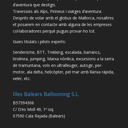
d’aventura que desitgis.
Travessies als Alps, Pirineus i viatges d’aventura.
Després de volar amb el globus de Mallorca, nosaltres
et posarem en contacte amb alguna de les empreses
col·laboradores perquè puguis provar-ho tot.
Guies titulats i pilots experts:
Senderisme, BTT, Trekking, escalada, barrancs,
tirolinea, jumping, Marxa nòrdica, excursions a la serra
de tramuntana, vols en ultralleuger, autogir, per-
motor, ala delta, helicòpter, pel mar amb llanxa ràpida,
veler, etc.
Illes Balears Ballooning S.L.
B57394306
C/ D’es Moll 49, 1º izq.
07590 Cala Rajada (Balears)