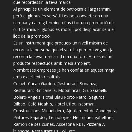
que recordessin la teva marca.
Al principi és un element de patrocini a llarg termini,
però el globus és versàtil i es pot convertir en una
campanya a mig termini o fins i tot una promoció de
curt termini. El globus és mòbil i pot desplaçar-se a el
lloc de la promoció.
És un instrument que produeix un nivell màxim de
record a la persona que el veu. La primera vegada ja
recorda la seva marca i. ¡Li fa una foto! A més és un
producte respectuós amb medi ambient.
Nombroses empreses ja han confiat en aquest mitjà
amb excel·lents resultats:
Co.net, Cacau Garden, Restaurant Bonanza,
Restaurant Binicanella, Mobafincas, Grup Gabelli,
Bolero-Angels, Hotel Blau Porto Petro, Seguros
Bilbao, Cafè Noah ‘s, Hotel L’illot, Iscomar,
Construccions Miquel riera, Ajuntament de Capdepera,
Pintures Fajardo , Tecnologies Elèctriques gabellines,
Ramon de ses cuines, Assesoria RBF, Pizzeria A
l’Capone, Restaurant Es Coll, etc.