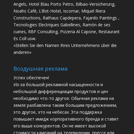
Angels, Hotel Blau Porto Petro, Bilbao-Versicherung,
Noahs Café, L’illot-Hotel, Iscomar, Miquel Riera
Constructions, Rathaus Capdepera, Fajardo Paintings ,
Tecnologies Electriques Gabellines, Ramón de ses
cuines, RBF Consulting, Pizzeria Al Capone, Restaurant
Es Coll usw.
«Stellen Sie den Namen Ihres Unternehmens über die
anderen»
Воздушная реклама
Успех обеспечен!
Из-за большой рекламной насыщенности и
небольшой дифференциации продуктов и цен
необходимо что-то другое. Обычная реклама на
земле разбавлена ​​таким большим предложением,
это другое, это на небесах. Эта поддержка
повышает имидж корпоративного бренда и ставит
его выше конкурентов. Он не имеет высокой
стоимости кампаний на телевидении, прессе или