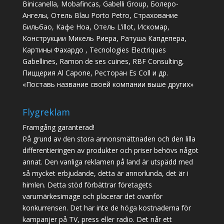
Binicanella, Mobafincas, Gabelli Group, Болеро-
Ангелы, Отель Blau Porto Petro, Страхование
Бильбао, Кафе Ноа, Отель L’illot, Искомар,
Конструкции Микель Риера, Ратуша Капдепера,
Картины Фахардо , Tecnologies Electriques
Gabellines, Ramon de ses cuines, RBF Consulting,
Пиццерия Al Capone, Ресторан Es Coll и др.
«Поставь название своей компании выше других»
Flygreklam
Framgång garanterad!
På grund av den stora annonsmättnaden och den lilla
differentieringen av produkter och priser behövs något
annat. Den vanliga reklamen på land är utspädd med
så mycket erbjudande, detta är annorlunda, det är i
himlen. Detta stöd förbättrar företagets
varumärkesimage och placerar det ovanför
konkurrensen. Det har inte de höga kostnaderna för
kampanjer på TV, press eller radio. Det når ett