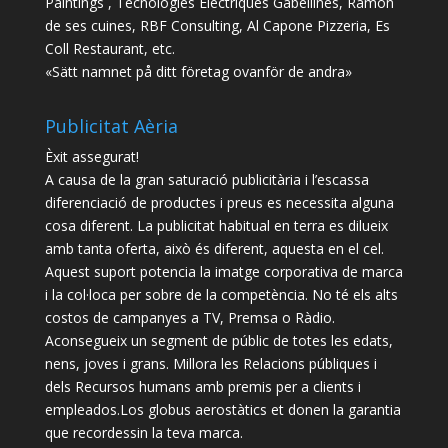
Paintings , Tecnologies Electriques Gabellines, Ramon
de ses cuines, RBF Consulting, Al Capone Pizzeria, Es
Coll Restaurant, etc.
«Sätt namnet på ditt företag ovanför de andra»
Publicitat Aèria
Èxit assegurat!
A causa de la gran saturació publicitària i l’escassa
diferenciació de productes i preus es necessita alguna
cosa diferent. La publicitat habitual en terra es dilueix
amb tanta oferta, això és diferent, aquesta en el cel.
Aquest suport potencia la imatge corporativa de marca
i la col·loca per sobre de la competència. No té els alts
costos de campanyes a TV, Premsa o Ràdio.
Aconsegueix un segment de públic de totes les edats,
nens, joves i grans. Millora les Relacions públiques i
dels Recursos humans amb premis per a clients i
empleados.Los globus aerostàtics et donen la garantia
que recordessin la teva marca.