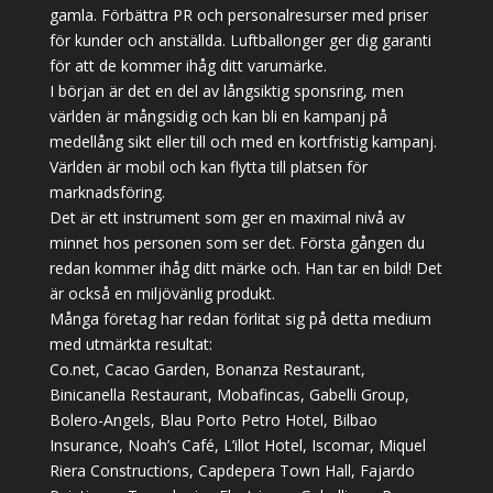
gamla. Förbättra PR och personalresurser med priser
för kunder och anställda. Luftballonger ger dig garanti
för att de kommer ihåg ditt varumärke.
I början är det en del av långsiktig sponsring, men
världen är mångsidig och kan bli en kampanj på
medellång sikt eller till och med en kortfristig kampanj.
Världen är mobil och kan flytta till platsen för
marknadsföring.
Det är ett instrument som ger en maximal nivå av
minnet hos personen som ser det. Första gången du
redan kommer ihåg ditt märke och. Han tar en bild! Det
är också en miljövänlig produkt.
Många företag har redan förlitat sig på detta medium
med utmärkta resultat:
Co.net, Cacao Garden, Bonanza Restaurant,
Binicanella Restaurant, Mobafincas, Gabelli Group,
Bolero-Angels, Blau Porto Petro Hotel, Bilbao
Insurance, Noah’s Café, L’illot Hotel, Iscomar, Miquel
Riera Constructions, Capdepera Town Hall, Fajardo