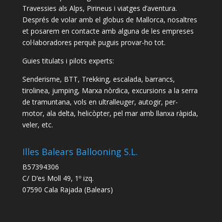
Travessies als Alps, Pirineus i viatges d’aventura.
Després de volar amb el globus de Mallorca, nosaltres
et posarem en contacte amb alguna de les empreses
col·laboradores perquè puguis provar-ho tot.
Guies titulats i pilots experts:
Senderisme, BTT, Trekking, escalada, barrancs,
tirolinea, jumping, Marxa nòrdica, excursions a la serra
de tramuntana, vols en ultralleuger, autogir, per-
motor, ala delta, helicòpter, pel mar amb llanxa ràpida,
veler, etc.
Illes Balears Ballooning S.L.
B57394306
C/ D’es Moll 49, 1º izq.
07590 Cala Rajada (Balears)