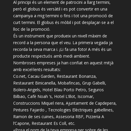
Al principi és un element de patrocini a llarg termini,
però el globus és versàtil i es pot convertir en una
campanya a mig termini o fins i tot una promoció de
curt termini. El globus és mòbil i pot desplaçar-se a el
lloc de la promoció.
És un instrument que produeix un nivell màxim de
record a la persona que el veu. La primera vegada ja
recorda la seva marca i. ¡Li fa una foto! A més és un
producte respectuós amb medi ambient.
Nombroses empreses ja han confiat en aquest mitjà
amb excel·lents resultats:
Co.net, Cacau Garden, Restaurant Bonanza,
Restaurant Binicanella, Mobafincas, Grup Gabelli,
Bolero-Angels, Hotel Blau Porto Petro, Seguros
Bilbao, Cafè Noah ‘s, Hotel L’illot, Iscomar,
Construccions Miquel riera, Ajuntament de Capdepera,
Pintures Fajardo , Tecnologies Elèctriques gabellines,
Ramon de ses cuines, Assesoria RBF, Pizzeria A
l’Capone, Restaurant Es Coll, etc.
«Posa el nom de la teva empresa per sobre de les