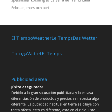
Spektakulär korsning av La Serra de Tramuntana
Februari, mars och april
El Tiempo
Weather
Le Temps
Das Wetter
Погода
Vädret
El Temps
Publicidad aérea
¡Éxito asegurado!
Debido a la gran saturación publicitaria y la escasa
diferenciación de productos y precios se necesita algo
diferente. La publicidad habitual en tierra se diluye con
tanta oferta, esto es diferente, esta en el cielo. Este