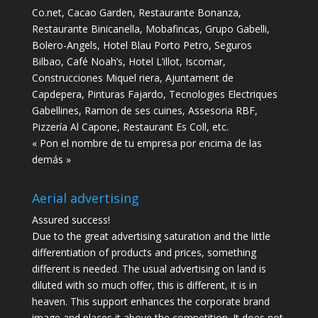
Co.net, Cacao Garden, Restaurante Bonanza,
Restaurante Binicanella, Mobafincas, Grupo Gabelli,
Bolero-Angels, Hotel Blau Porto Petro, Seguros
Bilbao, Café Noah’s, Hotel L’illot, Iscomar,
Construcciones Miquel riera, Ajuntament de
Capdepera, Pinturas Fajardo, Tecnologies Electriques
Gabellines, Ramon de ses cuines, Assesoria RBF,
Pizzería Al Capone, Restaurant Es Coll, etc.
« Pon el nombre de tu empresa por encima de las
demás »
Aerial advertising
Assured success!
Due to the great advertising saturation and the little
differentiation of products and prices, something
different is needed. The usual advertising on land is
diluted with so much offer, this is different, it is in
heaven. This support enhances the corporate brand
image and places it above the competition. It does not