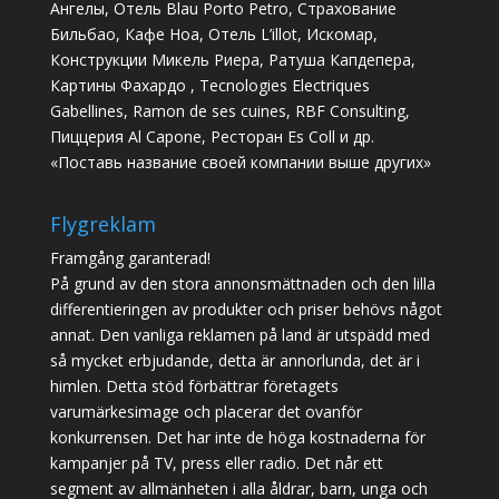
Ангелы, Отель Blau Porto Petro, Страхование
Бильбао, Кафе Ноа, Отель L’illot, Искомар,
Конструкции Микель Риера, Ратуша Капдепера,
Картины Фахардо , Tecnologies Electriques
Gabellines, Ramon de ses cuines, RBF Consulting,
Пиццерия Al Capone, Ресторан Es Coll и др.
«Поставь название своей компании выше других»
Flygreklam
Framgång garanterad!
På grund av den stora annonsmättnaden och den lilla
differentieringen av produkter och priser behövs något
annat. Den vanliga reklamen på land är utspädd med
så mycket erbjudande, detta är annorlunda, det är i
himlen. Detta stöd förbättrar företagets
varumärkesimage och placerar det ovanför
konkurrensen. Det har inte de höga kostnaderna för
kampanjer på TV, press eller radio. Det når ett
segment av allmänheten i alla åldrar, barn, unga och