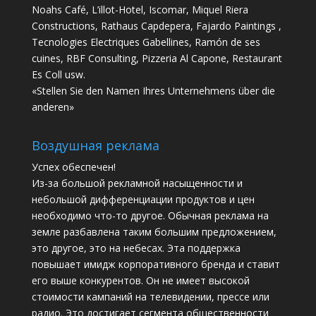
Noahs Café, L’illot-Hotel, Iscomar, Miquel Riera
Constructions, Rathaus Capdepera, Fajardo Paintings ,
Tecnologies Electriques Gabellines, Ramón de ses
cuines, RBF Consulting, Pizzeria Al Capone, Restaurant
Es Coll usw.
«Stellen Sie den Namen Ihres Unternehmens über die
anderen»
Воздушная реклама
Успех обеспечен!
Из-за большой рекламной насыщенности и
небольшой дифференциации продуктов и цен
необходимо что-то другое. Обычная реклама на
земле разбавлена ​​таким большим предложением,
это другое, это на небесах. Эта поддержка
повышает имидж корпоративного бренда и ставит
его выше конкурентов. Он не имеет высокой
стоимости кампаний на телевидении, прессе или
радио. Это достигает сегмента общественности