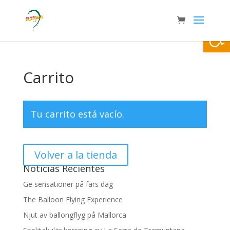
Abrir
Carrito
Tu carrito está vacío.
Volver a la tienda
Noticias Recientes
Ge sensationer på fars dag
The Balloon Flying Experience
Njut av ballongflyg på Mallorca