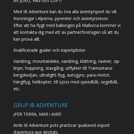
AV JORD, HAV och LUFT!
Med IB Adventure kan du öva alla äventyrsport du vill.
Korsningar i Alperna, pyrenéer och äventyrsresor.
Efter att ha flygt med ballongen på Mallorca kommer vi
att kontakta dig med ett av partnerföretagen så att du
kan prova allt.
Kvalificerade guider och expertpiloter:
Vandring, mountainbike, vandring, klättring, raviner, zip-
linjer, hoppning, stavgång, utflykter till Tramuntana-
bergskedjan, ultralight-flyg, autogyro, para-motor,
hängflyg, helikopter, till sjöss med speedbåt, segelbåt,
etc.
GRUP IB ADVENTURE
¡PER TERRA, MAR i AIRE!
Amb IB Adventure pots practicar qualsevol esport
d’aventura que desitgis.