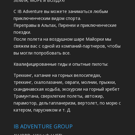
ЗЕМЛЯ, МОРЕ и ВОЗДУХ!
С IB Adventure вы можете заниматься любым
приключенческим видом спорта.
Переправы в Альпах, Пиренеи и приключенческие
поездки.
После полета на воздушном шаре Майорки мы
свяжем вас с одной из компаний-партнеров, чтобы
вы могли попробовать все.
Квалифицированные гиды и опытные пилоты:
Треккинг, катание на горных велосипедах,
треккинг, скалолазание, овраги, молнии, прыжки,
скандинавская ходьба, экскурсии на горный хребет
Трамунтана, сверхлегкие полеты, автожир,
парамотор, дельтапланеризм, вертолет, по морю с
катером, парусником и т. Д.
IB ADVENTURE GROUP