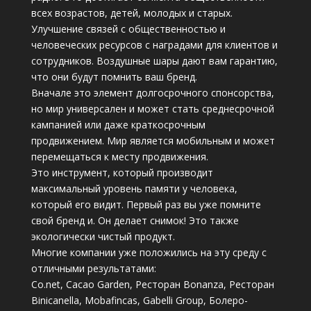
всех возрастов, детей, молодых и старых.
Улучшение связей с общественностью и
человеческих ресурсов с наградами для клиентов и
сотрудников. Воздушные шары дают вам гарантию,
что они будут помнить ваш бренд.
Вначале это элемент долгосрочного спонсорства,
но мир универсален и может стать среднесрочной
кампанией или даже краткосрочным
продвижением. Мир является мобильным и может
перемещаться к месту продвижения.
Это инструмент, который производит
максимальный уровень памяти у человека,
который его видит. Первый раз вы уже помните
свой бренд и. Он делает снимок! Это также
экологически чистый продукт.
Многие компании уже положились на эту среду с
отличными результатами:
Co.net, Cacao Garden, Ресторан Bonanza, Ресторан
Binicanella, Mobafincas, Gabelli Group, Болеро-