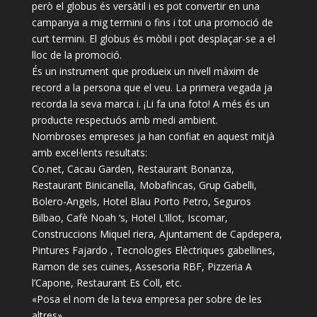
però el globus és versàtil i es pot convertir en una
campanya a mig termini o fins i tot una promoció de
curt termini. El globus és mòbil i pot desplaçar-se a el
lloc de la promoció.
És un instrument que produeix un nivell màxim de
record a la persona que el veu. La primera vegada ja
recorda la seva marca i. ¡Li fa una foto! A més és un
producte respectuós amb medi ambient.
Nombroses empreses ja han confiat en aquest mitjà
amb excel·lents resultats:
Co.net, Cacau Garden, Restaurant Bonanza,
Restaurant Binicanella, Mobafincas, Grup Gabelli,
Bolero-Angels, Hotel Blau Porto Petro, Seguros
Bilbao, Cafè Noah ‘s, Hotel L’illot, Iscomar,
Construccions Miquel riera, Ajuntament de Capdepera,
Pintures Fajardo , Tecnologies Elèctriques gabellines,
Ramon de ses cuines, Assesoria RBF, Pizzeria A
l’Capone, Restaurant Es Coll, etc.
«Posa el nom de la teva empresa per sobre de les
altres»