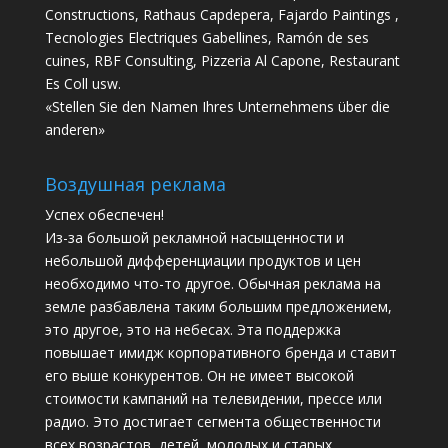
Constructions, Rathaus Capdepera, Fajardo Paintings ,
Tecnologies Electriques Gabellines, Ramón de ses
cuines, RBF Consulting, Pizzeria Al Capone, Restaurant
Es Coll usw.
«Stellen Sie den Namen Ihres Unternehmens über die
anderen»
Воздушная реклама
Успех обеспечен!
Из-за большой рекламной насыщенности и
небольшой дифференциации продуктов и цен
необходимо что-то другое. Обычная реклама на
земле разбавлена ​​таким большим предложением,
это другое, это на небесах. Эта поддержка
повышает имидж корпоративного бренда и ставит
его выше конкурентов. Он не имеет высокой
стоимости кампаний на телевидении, прессе или
радио. Это достигает сегмента общественности
всех возрастов, детей, молодых и старых.