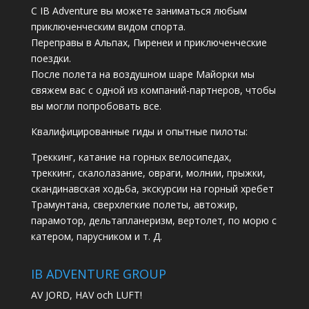
С IB Adventure вы можете заниматься любым
приключенческим видом спорта.
Переправы в Альпах, Пиренеи и приключенческие
поездки.
После полета на воздушном шаре Майорки мы
свяжем вас с одной из компаний-партнеров, чтобы
вы могли попробовать все.
Квалифицированные гиды и опытные пилоты:
Треккинг, катание на горных велосипедах,
треккинг, скалолазание, овраги, молнии, прыжки,
скандинавская ходьба, экскурсии на горный хребет
Трамунтана, сверхлегкие полеты, автожир,
парамотор, дельтапланеризм, вертолет, по морю с
катером, парусником и т. Д.
IB ADVENTURE GROUP
AV JORD, HAV och LUFT!