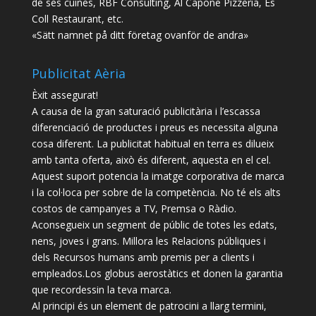
de ses cuines, RBF Consulting, Al Capone Pizzeria, Es
Coll Restaurant, etc.
«Sätt namnet på ditt företag ovanför de andra»
Publicitat Aèria
Èxit assegurat!
A causa de la gran saturació publicitària i l’escassa
diferenciació de productes i preus es necessita alguna
cosa diferent. La publicitat habitual en terra es dilueix
amb tanta oferta, això és diferent, aquesta en el cel.
Aquest suport potencia la imatge corporativa de marca
i la col·loca per sobre de la competència. No té els alts
costos de campanyes a TV, Premsa o Ràdio.
Aconsegueix un segment de públic de totes les edats,
nens, joves i grans. Millora les Relacions públiques i
dels Recursos humans amb premis per a clients i
empleados.Los globus aerostàtics et donen la garantia
que recordessin la teva marca.
Al principi és un element de patrocini a llarg termini,