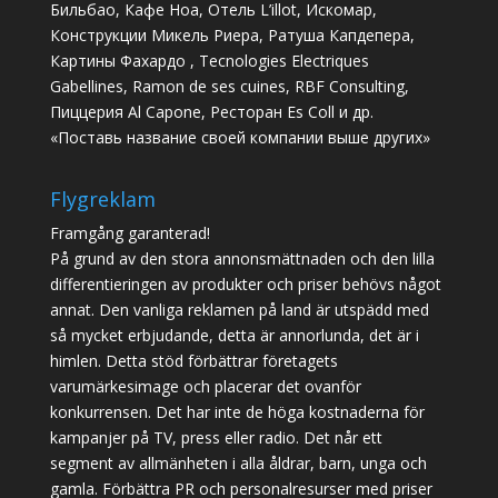
Бильбао, Кафе Ноа, Отель L’illot, Искомар,
Конструкции Микель Риера, Ратуша Капдепера,
Картины Фахардо , Tecnologies Electriques
Gabellines, Ramon de ses cuines, RBF Consulting,
Пиццерия Al Capone, Ресторан Es Coll и др.
«Поставь название своей компании выше других»
Flygreklam
Framgång garanterad!
På grund av den stora annonsmättnaden och den lilla
differentieringen av produkter och priser behövs något
annat. Den vanliga reklamen på land är utspädd med
så mycket erbjudande, detta är annorlunda, det är i
himlen. Detta stöd förbättrar företagets
varumärkesimage och placerar det ovanför
konkurrensen. Det har inte de höga kostnaderna för
kampanjer på TV, press eller radio. Det når ett
segment av allmänheten i alla åldrar, barn, unga och
gamla. Förbättra PR och personalresurser med priser