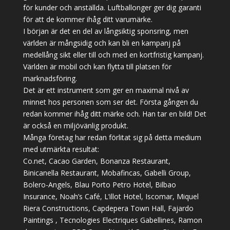
för kunder och anställda. Luftballonger ger dig garanti
för att de kommer ihåg ditt varumärke.
I början är det en del av långsiktig sponsring, men
världen är mångsidig och kan bli en kampanj på
medellång sikt eller till och med en kortfristig kampanj.
Världen är mobil och kan flytta till platsen för
marknadsföring.
Det är ett instrument som ger en maximal nivå av
minnet hos personen som ser det. Första gången du
redan kommer ihåg ditt märke och. Han tar en bild! Det
är också en miljövänlig produkt.
Många företag har redan förlitat sig på detta medium
med utmärkta resultat:
Co.net, Cacao Garden, Bonanza Restaurant,
Binicanella Restaurant, Mobafincas, Gabelli Group,
Bolero-Angels, Blau Porto Petro Hotel, Bilbao
Insurance, Noah’s Café, L’illot Hotel, Iscomar, Miquel
Riera Constructions, Capdepera Town Hall, Fajardo
Paintings , Tecnologies Electriques Gabellines, Ramon