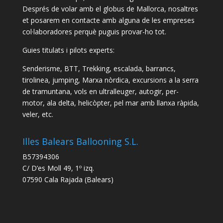
Després de volar amb el globus de Mallorca, nosaltres
et posarem en contacte amb alguna de les empreses
col·laboradores perquè puguis provar-ho tot.
Guies titulats i pilots experts:
Senderisme, BTT, Trekking, escalada, barrancs,
tirolinea, jumping, Marxa nòrdica, excursions a la serra
de tramuntana, vols en ultralleuger, autogir, per-
motor, ala delta, helicòpter, pel mar amb llanxa ràpida,
veler, etc.
Illes Balears Ballooning S.L.
B57394306
C/ D’es Moll 49, 1º izq.
07590 Cala Rajada (Balears)