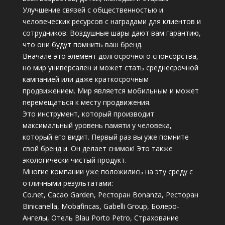
Улучшение связей с общественностью и
человеческих ресурсов с наградами для клиентов и
сотрудников. Воздушные шары дают вам гарантию,
что они будут помнить ваш бренд.
Вначале это элемент долгосрочного спонсорства,
но мир универсален и может стать среднесрочной
кампанией или даже краткосрочным
продвижением. Мир является мобильным и может
перемещаться к месту продвижения.
Это инструмент, который производит
максимальный уровень памяти у человека,
который его видит. Первый раз вы уже помните
свой бренд и. Он делает снимок! Это также
экологически чистый продукт.
Многие компании уже положились на эту среду с
отличными результатами:
Co.net, Cacao Garden, Ресторан Bonanza, Ресторан
Binicanella, Mobafincas, Gabelli Group, Болеро-
Ангелы, Отель Blau Porto Petro, Страхование