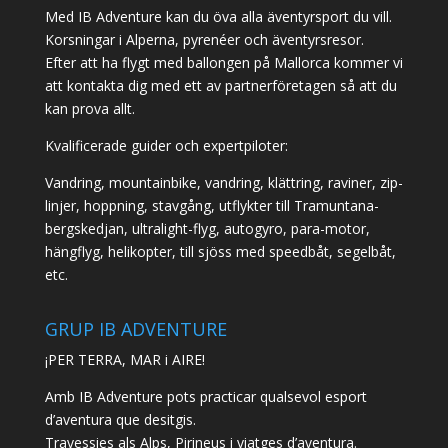
Med IB Adventure kan du öva alla äventyrsport du vill.
Korsningar i Alperna, pyrenéer och äventyrsresor.
Efter att ha flygt med ballongen på Mallorca kommer vi
att kontakta dig med ett av partnerföretagen så att du
kan prova allt.
Kvalificerade guider och expertpiloter:
Vandring, mountainbike, vandring, klättring, raviner, zip-
linjer, hoppning, stavgång, utflykter till Tramuntana-
bergskedjan, ultralight-flyg, autogyro, para-motor,
hängflyg, helikopter, till sjöss med speedbåt, segelbåt,
etc.
GRUP IB ADVENTURE
¡PER TERRA, MAR i AIRE!
Amb IB Adventure pots practicar qualsevol esport
d’aventura que desitgis.
Travessies als Alps, Pirineus i viatges d’aventura.