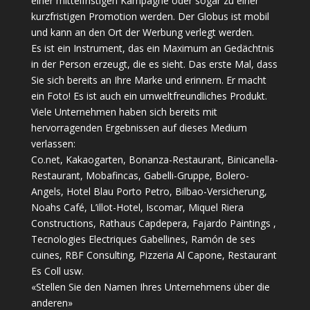
einer mittelfristigen Kampagne oder sogar zu einer
kurzfristigen Promotion werden. Der Globus ist mobil
und kann an den Ort der Werbung verlegt werden.
Es ist ein Instrument, das ein Maximum an Gedächtnis
in der Person erzeugt, die es sieht. Das erste Mal, dass
Sie sich bereits an Ihre Marke und erinnern. Er macht
ein Foto! Es ist auch ein umweltfreundliches Produkt.
Viele Unternehmen haben sich bereits mit
hervorragenden Ergebnissen auf dieses Medium
verlassen:
Co.net, Kakaogarten, Bonanza-Restaurant, Binicanella-
Restaurant, Mobafincas, Gabelli-Gruppe, Bolero-
Angels, Hotel Blau Porto Petro, Bilbao-Versicherung,
Noahs Café, L’illot-Hotel, Iscomar, Miquel Riera
Constructions, Rathaus Capdepera, Fajardo Paintings ,
Tecnologies Electriques Gabellines, Ramón de ses
cuines, RBF Consulting, Pizzeria Al Capone, Restaurant
Es Coll usw.
«Stellen Sie den Namen Ihres Unternehmens über die
anderen»