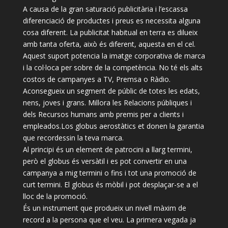
A causa de la gran saturació publicitària i l’escassa
diferenciació de productes i preus es necessita alguna
cosa diferent. La publicitat habitual en terra es dilueix
amb tanta oferta, això és diferent, aquesta en el cel.
Aquest suport potencia la imatge corporativa de marca
i la col·loca per sobre de la competència. No té els alts
costos de campanyes a TV, Premsa o Ràdio.
Aconsegueix un segment de públic de totes les edats,
nens, joves i grans. Millora les Relacions públiques i
dels Recursos humans amb premis per a clients i
empleados.Los globus aerostàtics et donen la garantia
que recordessin la teva marca.
Al principi és un element de patrocini a llarg termini,
però el globus és versàtil i es pot convertir en una
campanya a mig termini o fins i tot una promoció de
curt termini. El globus és mòbil i pot desplaçar-se a el
lloc de la promoció.
És un instrument que produeix un nivell màxim de
record a la persona que el veu. La primera vegada ja