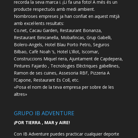
recorda la seva marca i. ¡Li fa una foto! A més és un
producte respectuós amb medi ambient.
Nombroses empreses ja han confiat en aquest mitjà
amb excel·lents resultats:
Co.net, Cacau Garden, Restaurant Bonanza,
Restaurant Binicanella, Mobafincas, Grup Gabelli,
Bolero-Angels, Hotel Blau Porto Petro, Seguros
Bilbao, Cafè Noah ‘s, Hotel L’illot, Iscomar,
Construccions Miquel riera, Ajuntament de Capdepera,
Pintures Fajardo , Tecnologies Elèctriques gabellines,
Ramon de ses cuines, Assesoria RBF, Pizzeria A
l’Capone, Restaurant Es Coll, etc.
«Posa el nom de la teva empresa per sobre de les
altres»
GRUPO IB ADVENTURE
¡POR TIERRA , MAR y AIRE!
Con IB Adventure puedes practicar cualquier deporte