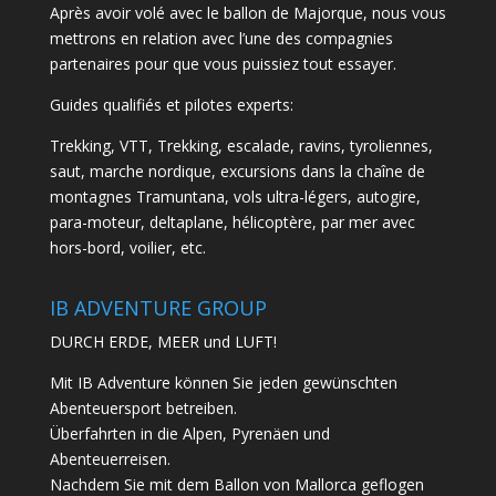
Après avoir volé avec le ballon de Majorque, nous vous
mettrons en relation avec l’une des compagnies
partenaires pour que vous puissiez tout essayer.
Guides qualifiés et pilotes experts:
Trekking, VTT, Trekking, escalade, ravins, tyroliennes,
saut, marche nordique, excursions dans la chaîne de
montagnes Tramuntana, vols ultra-légers, autogire,
para-moteur, deltaplane, hélicoptère, par mer avec
hors-bord, voilier, etc.
IB ADVENTURE GROUP
DURCH ERDE, MEER und LUFT!
Mit IB Adventure können Sie jeden gewünschten
Abenteuersport betreiben.
Überfahrten in die Alpen, Pyrenäen und
Abenteuerreisen.
Nachdem Sie mit dem Ballon von Mallorca geflogen