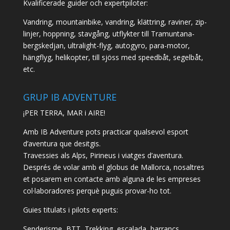
Kvalificerade guider och expertpiloter:
Vandring, mountainbike, vandring, klättring, raviner, zip-
linjer, hoppning, stavgång, utflykter till Tramuntana-
bergskedjan, ultralight-flyg, autogyro, para-motor,
hängflyg, helikopter, till sjöss med speedbåt, segelbåt,
etc.
GRUP IB ADVENTURE
¡PER TERRA, MAR i AIRE!
Amb IB Adventure pots practicar qualsevol esport
d’aventura que desitgis.
Travessies als Alps, Pirineus i viatges d’aventura.
Després de volar amb el globus de Mallorca, nosaltres
et posarem en contacte amb alguna de les empreses
col·laboradores perquè puguis provar-ho tot.
Guies titulats i pilots experts:
Senderisme, BTT, Trekking, escalada, barrancs,