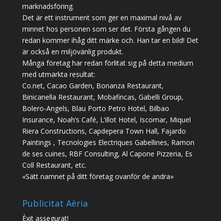
marknadsföring.
Det är ett instrument som ger en maximal nivå av
minnet hos personen som ser det. Första gången du
redan kommer ihåg ditt märke och. Han tar en bild! Det
är också en miljövänlig produkt.
Många företag har redan förlitat sig på detta medium
med utmärkta resultat:
Co.net, Cacao Garden, Bonanza Restaurant,
Binicanella Restaurant, Mobafincas, Gabelli Group,
Bolero-Angels, Blau Porto Petro Hotel, Bilbao
Insurance, Noah’s Café, L’illot Hotel, Iscomar, Miquel
Riera Constructions, Capdepera Town Hall, Fajardo
Paintings , Tecnologies Electriques Gabellines, Ramon
de ses cuines, RBF Consulting, Al Capone Pizzeria, Es
Coll Restaurant, etc.
«Sätt namnet på ditt företag ovanför de andra»
Publicitat Aèria
Èxit assegurat!