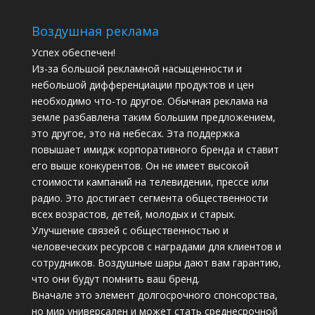
Воздушная реклама
Успех обеспечен!
Из-за большой рекламной насыщенности и
небольшой дифференциации продуктов и цен
необходимо что-то другое. Обычная реклама на
земле разбавлена ​​таким большим предложением,
это другое, это на небесах. Эта поддержка
повышает имидж корпоративного бренда и ставит
его выше конкурентов. Он не имеет высокой
стоимости кампаний на телевидении, прессе или
радио. Это достигает сегмента общественности
всех возрастов, детей, молодых и старых.
Улучшение связей с общественностью и
человеческих ресурсов с наградами для клиентов и
сотрудников. Воздушные шары дают вам гарантию,
что они будут помнить ваш бренд.
Вначале это элемент долгосрочного спонсорства,
но мир универсален и может стать среднесрочной