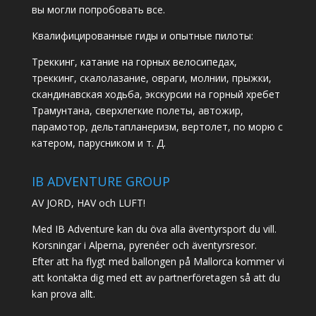
вы могли попробовать все.
Квалифицированные гиды и опытные пилоты:
Треккинг, катание на горных велосипедах,
треккинг, скалолазание, овраги, молнии, прыжки,
скандинавская ходьба, экскурсии на горный хребет
Трамунтана, сверхлегкие полеты, автожир,
парамотор, дельтапланеризм, вертолет, по морю с
катером, парусником и т. Д.
IB ADVENTURE GROUP
AV JORD, HAV och LUFT!
Med IB Adventure kan du öva alla äventyrsport du vill.
Korsningar i Alperna, pyrenéer och äventyrsresor.
Efter att ha flygt med ballongen på Mallorca kommer vi
att kontakta dig med ett av partnerföretagen så att du
kan prova allt.