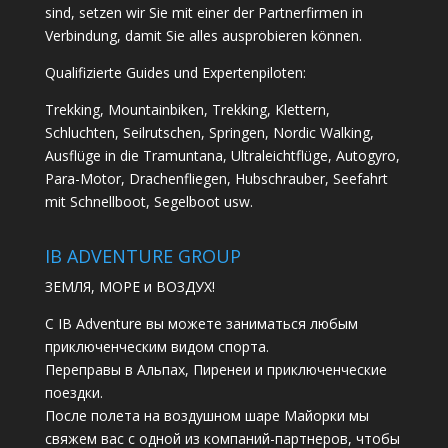
sind, setzen wir Sie mit einer der Partnerfirmen in
Verbindung, damit Sie alles ausprobieren können.
Qualifizierte Guides und Expertenpiloten:
Trekking, Mountainbiken, Trekking, Klettern,
Schluchten, Seilrutschen, Springen, Nordic Walking,
Ausflüge in die Tramuntana, Ultraleichtflüge, Autogyro,
Para-Motor, Drachenfliegen, Hubschrauber, Seefahrt
mit Schnellboot, Segelboot usw.
IB ADVENTURE GROUP
ЗЕМЛЯ, МОРЕ и ВОЗДУХ!
С IB Adventure вы можете заниматься любым
приключенческим видом спорта.
Переправы в Альпах, Пиренеи и приключенческие
поездки.
После полета на воздушном шаре Майорки мы
свяжем вас с одной из компаний-партнеров, чтобы