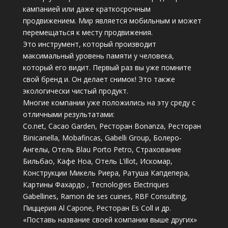
кампанией или даже краткосрочным
продвижением. Мир является мобильным и может
перемещаться к месту продвижения.
Это инструмент, который производит
максимальный уровень памяти у человека,
который его видит. Первый раз вы уже помните
свой бренд и. Он делает снимок! Это также
экологически чистый продукт.
Многие компании уже положились на эту среду с
отличными результатами:
Co.net, Cacao Garden, Ресторан Bonanza, Ресторан
Binicanella, Mobafincas, Gabelli Group, Болеро-
Ангелы, Отель Blau Porto Petro, Страхование
Бильбао, Кафе Ноа, Отель L’illot, Искомар,
Конструкции Микель Риера, Ратуша Капдепера,
Картины Фахардо , Tecnologies Electriques
Gabellines, Ramon de ses cuines, RBF Consulting,
Пиццерия Al Capone, Ресторан Es Coll и др.
«Поставь название своей компании выше других»