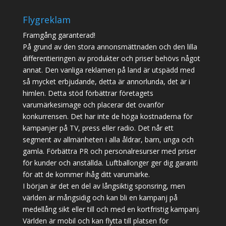
Flygreklam
Framgång garanterad!
På grund av den stora annonsmättnaden och den lilla
differentieringen av produkter och priser behövs något
annat. Den vanliga reklamen på land är utspädd med
så mycket erbjudande, detta är annorlunda, det är i
himlen. Detta stöd förbättrar företagets
varumärkesimage och placerar det ovanför
konkurrensen. Det har inte de höga kostnaderna för
kampanjer på TV, press eller radio. Det når ett
segment av allmänheten i alla åldrar, barn, unga och
gamla. Förbättra PR och personalresurser med priser
för kunder och anställda. Luftballonger ger dig garanti
för att de kommer ihåg ditt varumärke.
I början är det en del av långsiktig sponsring, men
världen är mångsidig och kan bli en kampanj på
medellång sikt eller till och med en kortfristig kampanj.
Världen är mobil och kan flytta till platsen för