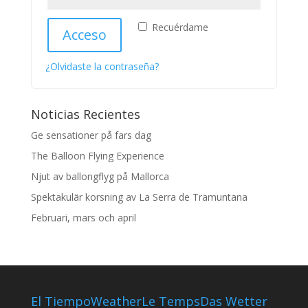
Recuérdame
Acceso
¿Olvidaste la contraseña?
Noticias Recientes
Ge sensationer på fars dag
The Balloon Flying Experience
Njut av ballongflyg på Mallorca
Spektakulär korsning av La Serra de Tramuntana
Februari, mars och april
El Tiempo
Weather
Le Temps
Das Wetter