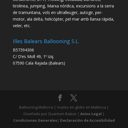
tirolinea, jumping, Marxa nòrdica, excursions a la serra
de tramuntana, vols en ultralleuger, autogir, per-
motor, ala delta, helicòpter, pel mar amb llanxa ràpida,
veler, etc.
Illes Balears Ballooning S.L.
B57394306
C/ D’es Moll 49, 1º izq.
07590 Cala Rajada (Balears)
Ballooning Mallorca | Vuelos en globo en Mallorca |
Diseñado por Quantum Balear |
Aviso Legal
|
Condiciones Generales
|
Declaración de Accesibilidad